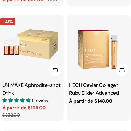
Prix
Prix
habituel
de
habituel
vente
-41%
Choisissez Les Options
Cho
Taper:
UNIMAKE Aphrodite-shot
Taper:
HECH Caviar Collagen
Drink
Ruby Elixier Advanced
1 review
Prix
À partir de $148.00
À partir de $195.00
Prix
Prix
$332.00
habituel
de
habituel