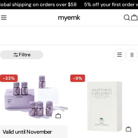
Aller
obal shipping on orders over $58
5% off your first order w
au
myernk
contenu
C
Filtre
-33%
-9%
Ajouter Au Panier
Cho
Taper:
Valid until November