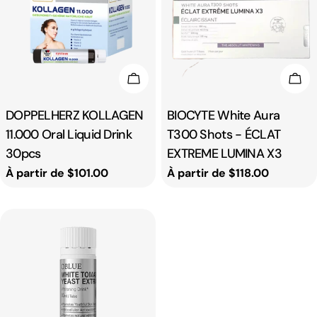
Choisissez Les Options
Cho
Taper:
DOPPELHERZ KOLLAGEN
Taper:
BIOCYTE White Aura
11.000 Oral Liquid Drink
T300 Shots - ÉCLAT
30pcs
EXTREME LUMINA X3
Prix
À partir de $101.00
Prix
À partir de $118.00
habituel
habituel