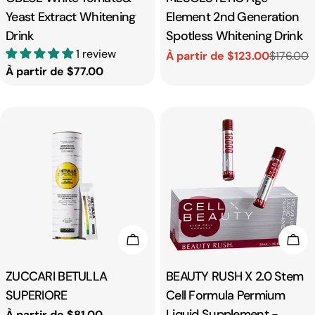
Yeast Extract Whitening
Element 2nd Generation
Drink
Spotless Whitening Drink
1 review
À partir de $123.00
$176.00
Prix
Prix
Prix
À partir de $77.00
de
habituel
habituel
vente
Choisissez Les Options
Cho
Taper:
ZUCCARI BETULLA
Taper:
BEAUTY RUSH X 2.0 Stem
SUPERIORE
Cell Formula Permium
Liquid Supplement -
Prix
À partir de $81.00