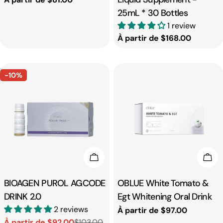
25mL * 30 Bottles
habituel
1 review
Prix
À partir de $168.00
habituel
-10%
Choisissez Les Options
Cho
Taper:
BIOAGEN PUROL AGCODE
Taper:
OBLUE White Tomato &
DRINK 2.0
Egt Whitening Oral Drink
2 reviews
Prix
À partir de $97.00
À partir de $92.00
$103.00