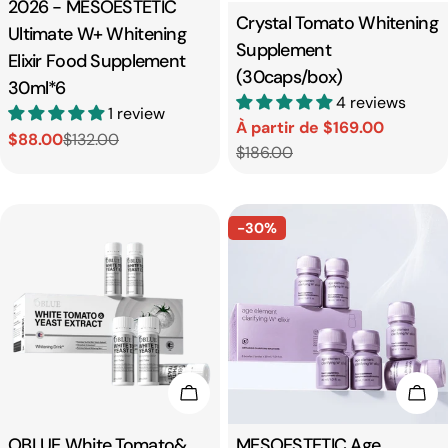
2026 - MESOESTETIC
Taper:
Crystal Tomato Whitening
Ultimate W+ Whitening
Supplement
Elixir Food Supplement
(30caps/box)
30ml*6
4 reviews
1 review
À partir de $169.00
$88.00
$132.00
Prix
Prix
Prix
Prix
$186.00
de
habituel
de
habituel
vente
vente
-30%
Choisissez Les Options
Cho
Taper:
OBLUE White Tomato&
Taper:
MESOESTETIC Age