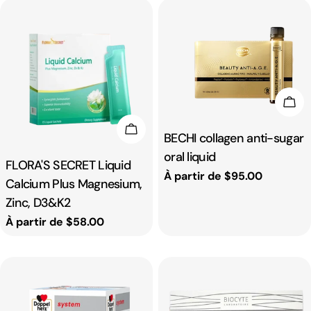
vente
Cho
Choisissez Les Options
Taper:
BECHI collagen anti-sugar
oral liquid
Taper:
FLORA'S SECRET Liquid
Prix
À partir de $95.00
Calcium Plus Magnesium,
Zinc, D3&K2
habituel
Prix
À partir de $58.00
habituel