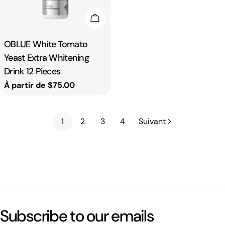
Choisissez Les Options
Taper:
OBLUE White Tomato
Yeast Extra Whitening
Drink 12 Pieces
Prix
À partir de $75.00
habituel
1
2
3
4
Suivant
Subscribe to our emails